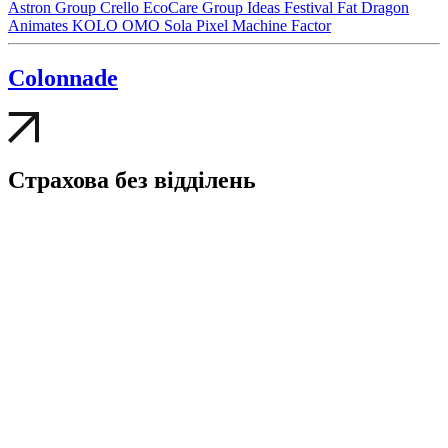
Astron Group
Crello
EcoCare Group
Ideas Festival
Fat Dragon
Animates
KOLO
OMO
Sola
Pixel
Machine Factor
Colonnade
Страхова без відділень