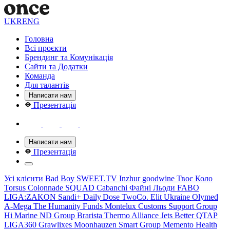
UKR
ENG
Головна
Всі проєкти
Брендинг та Комунікація
Сайти та Додатки
Команда
Для талантів
Написати нам
Презентація
Написати нам
Презентація
Усі клієнти
Bad Boy
SWEET.TV
Inzhur
goodwine
Твоє Коло
Torsus
Colonnade
SQUAD
Cabanсhi
Файні Льоди
FABO
LIGA:ZAKON
Sandi+
Daily Dose
TwoCo.
Elit Ukraine
Olymed
A‑Mega
The Humanity Funds
Montelux
Customs Support Group
Hi Marine
ND Group
Brarista
Thermo Alliance
Jets Better
QTAP
LIGA360
Grawlixes
Moonhauzen
Smart Group
Memento Health