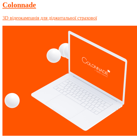
Colonnade
3D відеокампанія для діджитальної страхової