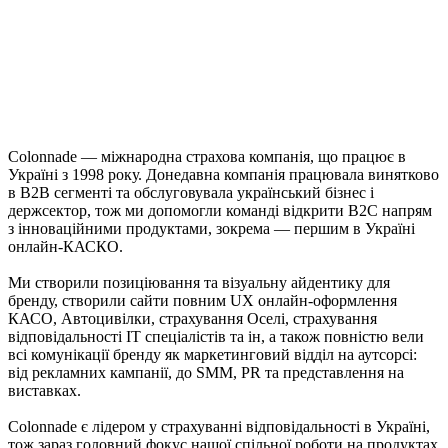
Colonnade — міжнародна страхова компанія, що працює в
Україні з 1998 року. Донедавна компанія працювала винятково
в B2B сегменті та обслуговувала український бізнес і
держсектор, тож ми допомогли команді відкрити B2C напрям
з інноваційними продуктами, зокрема — першим в Україні
онлайн-КАСКО.
Ми створили позиціювання та візуальну айдентику для
бренду, створили сайти повним UX онлайн-оформлення
КАСО, Автоцивілки, страхування Оселі, страхування
відповідальності ІТ спеціалістів та ін, а також повністю вели
всі комунікації бренду як маркетинговий відділ на аутсорсі:
від рекламних кампанії, до SMM, PR та представлення на
виставках.
Colonnade є лідером у страхуванні відповідальності в Україні,
тож зараз головний фокус нашої спільної роботи на продуктах